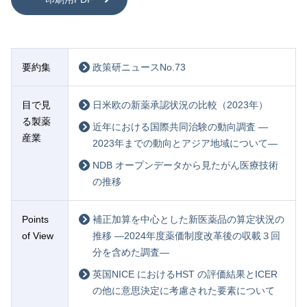
要約集
政策研ニュースNo.73
目で見
日米欧の新薬承認状況の比較（2023年）
る製薬
近年における国際共同治験の動向調査 —
産業
2023年までの動向とアジア地域について—
NDB オープンデータから見たがん医療技術
の推移
Points
補正加算を中心とした新医薬品の算定状況の
of View
推移 —2024年度薬価制度改革後の収載３回
分を含めた調査—
英国NICE におけるHST の評価結果とICER
の他に意思決定に考慮された要素について