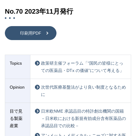
No.70 2023年11月発行
印刷用PDF
Topics
政策研主催フォーラム「“国民の皆様にとっ
ての医薬品・DTx の価値”について考える」
Opinion
次世代医療基盤法がより良い制度となるため
に
目で見
日米欧NME 承認品目の特許創出機関の国籍
る製薬
－日米欧における新規有効成分含有医薬品の
産業
承認品目での比較－
アンメット・メディカル・ニーズに対する医