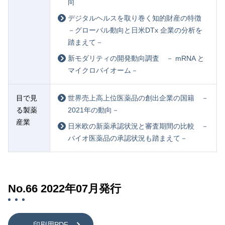
向
デジタルヘルスを取り巻く知的財産の特徴
－グローバル動向と日米DTx 企業の分析を
踏まえて－
新モダリティの開発動向調査 － mRNA と
マイクロバイオーム－
目で見
世界売上高上位医薬品の創出企業の国籍 －
る製薬
2021年の動向－
産業
日米欧の新薬承認状況と審査期間の比較 －
バイオ医薬品の承認状況も踏まえて－
No.66 2022年07月発行
印刷用PDF