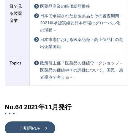
目で見
医薬品産業の時価総額推移
る製薬
日本で承認された新医薬品とその審査期間－
産業
2021年承認実績と日本市場のグローバル化
の現状－
日本市場における医薬品売上高上位品目の創
出企業国籍
Topics
政策研主催「医薬品の価値ワークショップ－
医薬品の価値やその評価について、国民・患
者視点で考える－」
No.64 2021年11月発行
印刷用PDF