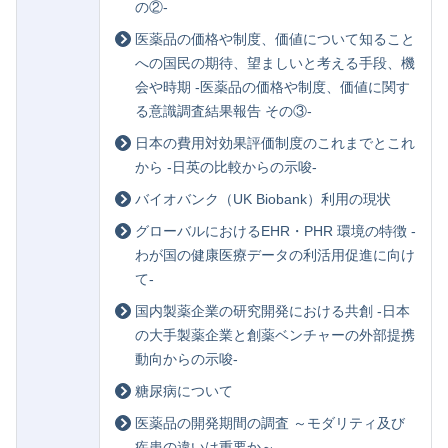
の②-
医薬品の価格や制度、価値について知ること
への国民の期待、望ましいと考える手段、機
会や時期 -医薬品の価格や制度、価値に関す
る意識調査結果報告 その③-
日本の費用対効果評価制度のこれまでとこれ
から -日英の比較からの示唆-
バイオバンク（UK Biobank）利用の現状
グローバルにおけるEHR・PHR 環境の特徴 -
わが国の健康医療データの利活用促進に向け
て-
国内製薬企業の研究開発における共創 -日本
の大手製薬企業と創薬ベンチャーの外部提携
動向からの示唆-
糖尿病について
医薬品の開発期間の調査 ～モダリティ及び
疾患の違いは重要か～