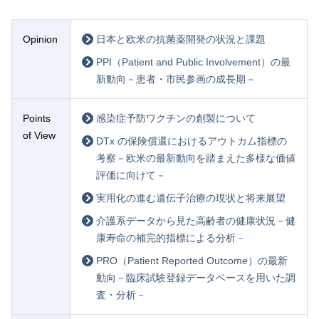
Opinion
日本と欧米の抗菌薬開発の状況と課題
PPI（Patient and Public Involvement）の最
新動向－患者・市民参画の成長期－
Points
感染症予防ワクチンの創製について
of View
DTx の保険償還におけるアウトカム指標の
考察－欧米の最新動向を踏まえた多様な価値
評価に向けて－
実用化の進む遺伝子治療の現状と将来展望
介護系データから見た高齢者の健康状況－健
康寿命の補完的指標による分析－
PRO（Patient Reported Outcome）の最新
動向－臨床試験登録データベースを用いた調
査・分析－