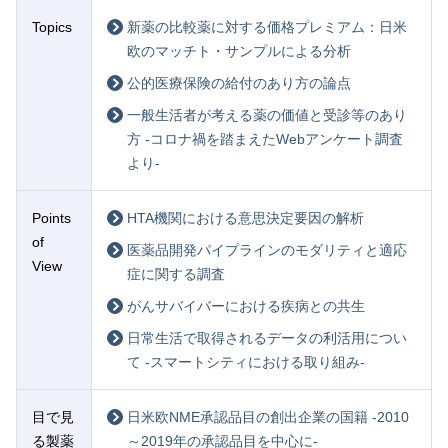
Topics
新薬の比較薬に対する価格プレミアム：日米
欧のマッチト・サンプルによる分析
公的医療保険の給付のあり方の論点
一般生活者が考える薬の価値と受診等のあり
方 -コロナ禍を踏まえたWebアンケート調査
より-
Points
HTA機関における意思決定要因の解析
of
医薬品開発パイプラインのモダリティと適応
View
症に関する調査
がんサバイバーにおける疾病との共生
日常生活で取得されるデータの利活用につい
て -スマートシティにおける取り組み-
目で見
日米欧NME承認品目の創出企業の国籍 -2010
る製薬
～2019年の承認品目を中心に-