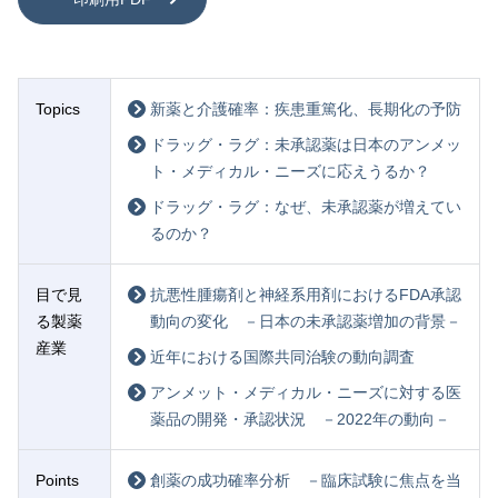
Topics
新薬と介護確率：疾患重篤化、長期化の予防
ドラッグ・ラグ：未承認薬は日本のアンメッ
ト・メディカル・ニーズに応えうるか？
ドラッグ・ラグ：なぜ、未承認薬が増えてい
るのか？
目で見
抗悪性腫瘍剤と神経系用剤におけるFDA承認
る製薬
動向の変化 －日本の未承認薬増加の背景－
産業
近年における国際共同治験の動向調査
アンメット・メディカル・ニーズに対する医
薬品の開発・承認状況 －2022年の動向－
Points
創薬の成功確率分析 －臨床試験に焦点を当