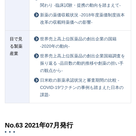
関わり -臨床試験・提携の動向を踏まえて-
新薬の薬価収載状況 -2018年度薬価制度抜本
改革の収載時薬価への影響-
目で見
世界売上高上位医薬品の創出企業の国籍
る製薬
-2020年の動向-
産業
世界売上高上位医薬品の創出企業国籍調査を
振り返る -品目数の動的推移や創薬の担い手
の観点から-
日米欧の新薬承認状況と審査期間の比較 -
COVID-19ワクチンの事例も踏まえた日本の
課題-
No.63 2021年07月発行