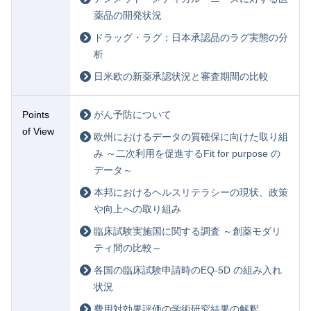
薬品の開発状況
ドラッグ・ラグ：日本承認品のラグ実態の分
析
日米欧の新薬承認状況と審査期間の比較
Points
がん予防について
of View
欧州におけるデータの質確保に向けた取り組
み ～二次利用を促進するFit for purpose の
データ～
本邦におけるヘルスリテラシーの現状、政策
や向上への取り組み
臨床試験実施国に関する調査 ～創薬モダリ
ティ間の比較～
各国の臨床試験申請時のEQ-5D の組み入れ
状況
費用対効果評価の学術研究結果の解釈