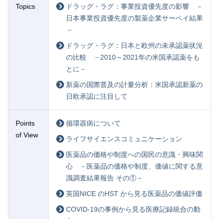
Topics
ドラッグ・ラグ：事業投資優先度の影響 －
日本事業投資優先度の製薬企業サーベイ結果
－
ドラッグ・ラグ：日本と欧州の未承認薬状況
の比較 －2010～2021年の米国承認薬をも
とに－
新薬の国際普及の計量分析：米国承認新薬の
日欧承認に注目して
Points
循環器病について
of View
ライフサイエンスコミュニケーション
医薬品の価格や制度への国民の意識・興味関
心 －医薬品の価格や制度、価値に関する意
識調査結果報告 その①－
英国NICE のHST から見る医薬品の価値評価
COVID-19の事例から見る医療記録統合の動