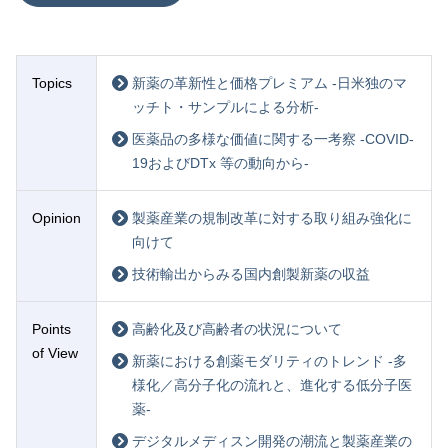
Topics
新薬の革新性と価格プレミアム -日米独のマ
ッチト・サンプルによる分析-
医薬品の多様な価値に関する一考察 -COVID-
19およびDTx 等の動向から-
Opinion
製薬産業の規制改革に対する取り組み強化に
向けて
技術輸出からみる国内創製新薬の収益
Points
高齢化及び高齢者の状況について
of View
新薬における創薬モダリティのトレンド -多
様化／高分子化の流れと、進化する低分子医
薬-
デジタルメディスン開発の潮流と製薬産業の