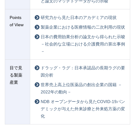
と論文のマッチトデータからの示唆
Points
研究力から見た日本のアカデミアの現状
of View
製薬企業における医療情報の二次利用の現状
日本の費用効果分析の論文から得られた示唆
－社会的な立場における介護費用の算出事例
－
目で見
ドラッグ・ラグ：日本承認品の長期ラグの要
る製薬
因分析
産業
世界売上高上位医薬品の創出企業の国籍 －
2022年の動向－
NDB オープンデータから見たCOVID-19パン
デミックが与えた外来診療と外来処方薬の変
化