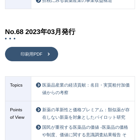
担税にみる製薬産業の事業収益構造
No.68 2023年03月発行
印刷用PDF
Topics
医薬品産業の経済貢献：名目・実質粗付加価
値からの考察
Points
新薬の革新性と価格プレミアム：類似薬が存
of View
在しない新薬を対象としたパイロット研究
国民が重視する医薬品の価値 -医薬品の価格
や制度、価値に関する意識調査結果報告 そ