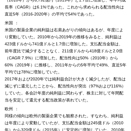
（2010年）から6,792億円（2019年）と1.7倍に増加し、年平均成
長率（CAGR）は6.1%であった。これから求められる配当性向は
直近5年（2016-2020年）の平均で54%であった。
米国
米国の製薬企業の純利益は右肩あがりの傾向はあるが、年度によ
り変動していた。2010年から2019年の推移をみると、純利益は
423億ドルから741億ドルと1.7倍に増加した。支払配当金額は、
前年度比で減少することなく、211億ドルから418億ドルと2.0倍
（CAGR 7.9%）に増加した。配当性向は50%（2010年）から
60%（2019年）に推移し、2011年からの5年平均で49%、直近5年
平均では78%に増加していた。
2017年および2020年では純利益合計が大きく減少したが、配当は
減じずに還元したことから、配当性向が突出（97%および116%）
していた。各会計年度の純利益に関わらず、株主に対して年間配
当を安定して還元する配当政策が表れていた。
欧州
同様の傾向は欧州の製薬企業でも観察された。すなわち、純利益
は年度により変動していたが、支払配当金額は245億ドル（2010
年）から320億ドル（2015年）に安定的に増加していた。2010年