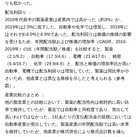
りも低かった。
配当利回り
2010年代前半の製薬産業は産業内では高かった（約3%）が、
2019年は2.0%に低下した。自動車や化学では増加し、2019年に
はそれぞれ4.0%と4.9%であった。配当利回りは株価の推移の影響
を受けるため、年間配当額および株価の増加率（CAGR、2010-
2019年）の比（年間配当額／株価）を比較すると、製薬
（2.1/9.2）、自動車（17.3/4.6）、電機（21.4/17.0）、精密
（6.4/15.7）、化学（29.9/4.9）と、配当と株価の増加率比が高い
自動車、電機では配当利回りは増加していた。製薬は同比率が小
さいため、他産業とは異なる推移を示したと考えられる（参考
図）。
産業比較のまとめ
他の製造業との比較において、製薬の配当性向は相対的に高い比
率で維持していたが、最近では自動車と同程度であり、突出して
高いわけではなかった。1社あたりの支払配当金の規模においては
自動車産業が突出していた。製薬産業の年間配当額では高い水準
を維持していたが、他産業が株式併合により株式合計数を減ら