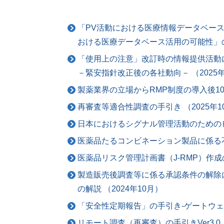
「PV活動における医療情報データベース
おける医療データベース活用の可能性」の公
「使用上の注意」改訂時の情報提供活動
－緊安指針改正後の各社動向－ （2025年
製薬業界の立場からRMP制度の導入後10年
再審査等適合性調査の手引き （2025年1
日本におけるシグナル管理活動のためのヒン
医薬品たるコンビネーション製品に係る不具
医薬品リスク管理計画書（J-RMP）作成の手
製造販売後調査等に係る承認条件の解除
の解説 （2024年10月）
「安全性定期報告」の手引き‐ゲートウェイ
リモート調査（再審査）の手引きVer3.0（