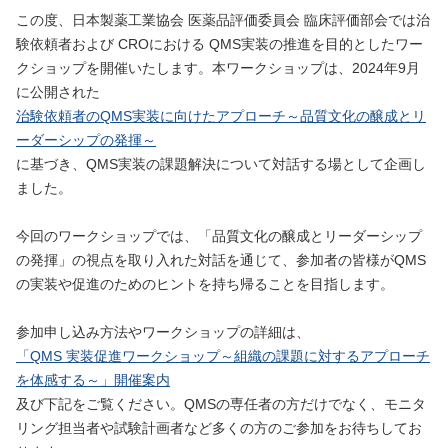
この度、日本製薬工業協会 医薬品評価委員会 臨床評価部会では治
験依頼者および CROにおける QMS実装の推進を目的としたワー
クショップを開催いたします。本ワークショップは、2024年9月
に公開された
治験依頼者のQMS実装に向けたアプローチ～品質文化の醸成とリ
ーダーシップの発揮～
に基づき、QMS実装の課題解決について対話する場として企画し
ました。
今回のワークショップでは、「品質文化の醸成とリーダーシップ
の発揮」の視点を取り入れた対話を通じて、参加者の皆様がQMS
の実装や促進のためのヒントを持ち帰ることを目指します。
参加申し込み方法やワークショップの詳細は、
「QMS 実装促進ワークショップ～組織の課題に対するアプローチ
を体感する～」開催案内
及び下記をご覧ください。QMSの専任者の方だけでなく、モニタ
リング担当者や試験計画者など多くの方のご参加をお待ちしてお