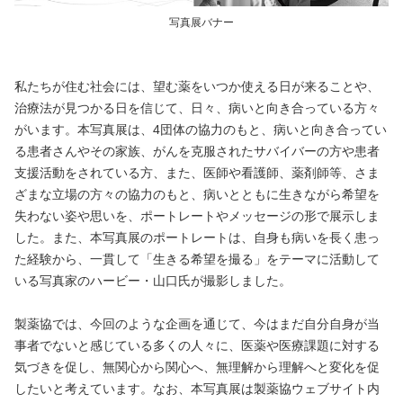
写真展バナー
私たちが住む社会には、望む薬をいつか使える日が来ることや、
治療法が見つかる日を信じて、日々、病いと向き合っている方々
がいます。本写真展は、4団体の協力のもと、病いと向き合ってい
る患者さんやその家族、がんを克服されたサバイバーの方や患者
支援活動をされている方、また、医師や看護師、薬剤師等、さま
ざまな立場の方々の協力のもと、病いとともに生きながら希望を
失わない姿や思いを、ポートレートやメッセージの形で展示しま
した。また、本写真展のポートレートは、自身も病いを長く患っ
た経験から、一貫して「生きる希望を撮る」をテーマに活動して
いる写真家のハービー・山口氏が撮影しました。
製薬協では、今回のような企画を通じて、今はまだ自分自身が当
事者でないと感じている多くの人々に、医薬や医療課題に対する
気づきを促し、無関心から関心へ、無理解から理解へと変化を促
したいと考えています。なお、本写真展は製薬協ウェブサイト内