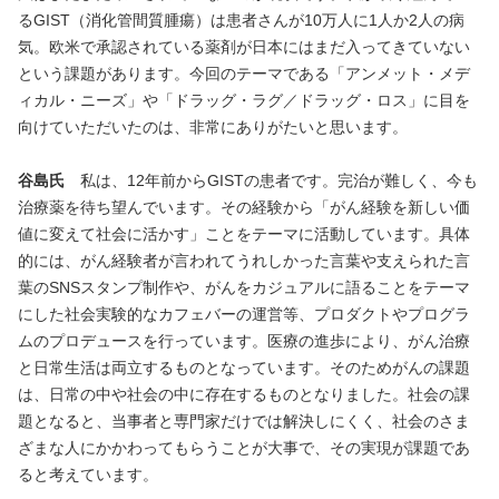
るGIST（消化管間質腫瘍）は患者さんが10万人に1人か2人の病
気。欧米で承認されている薬剤が日本にはまだ入ってきていない
という課題があります。今回のテーマである「アンメット・メデ
ィカル・ニーズ」や「ドラッグ・ラグ／ドラッグ・ロス」に目を
向けていただいたのは、非常にありがたいと思います。
谷島氏
私は、12年前からGISTの患者です。完治が難しく、今も
治療薬を待ち望んでいます。その経験から「がん経験を新しい価
値に変えて社会に活かす」ことをテーマに活動しています。具体
的には、がん経験者が言われてうれしかった言葉や支えられた言
葉のSNSスタンプ制作や、がんをカジュアルに語ることをテーマ
にした社会実験的なカフェバーの運営等、プロダクトやプログラ
ムのプロデュースを行っています。医療の進歩により、がん治療
と日常生活は両立するものとなっています。そのためがんの課題
は、日常の中や社会の中に存在するものとなりました。社会の課
題となると、当事者と専門家だけでは解決しにくく、社会のさま
ざまな人にかかわってもらうことが大事で、その実現が課題であ
ると考えています。