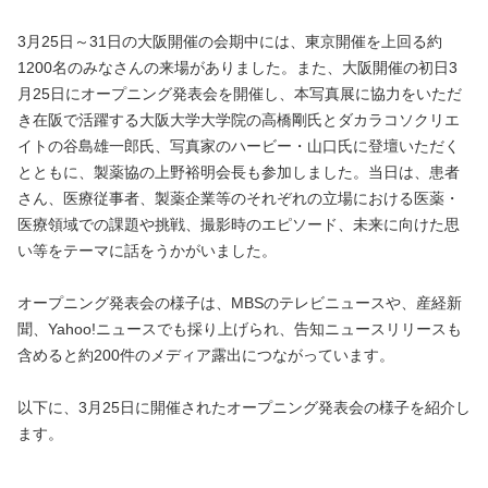
3月25日～31日の大阪開催の会期中には、東京開催を上回る約
1200名のみなさんの来場がありました。また、大阪開催の初日3
月25日にオープニング発表会を開催し、本写真展に協力をいただ
き在阪で活躍する大阪大学大学院の高橋剛氏とダカラコソクリエ
イトの谷島雄一郎氏、写真家のハービー・山口氏に登壇いただく
とともに、製薬協の上野裕明会長も参加しました。当日は、患者
さん、医療従事者、製薬企業等のそれぞれの立場における医薬・
医療領域での課題や挑戦、撮影時のエピソード、未来に向けた思
い等をテーマに話をうかがいました。
オープニング発表会の様子は、MBSのテレビニュースや、産経新
聞、Yahoo!ニュースでも採り上げられ、告知ニュースリリースも
含めると約200件のメディア露出につながっています。
以下に、3月25日に開催されたオープニング発表会の様子を紹介し
ます。