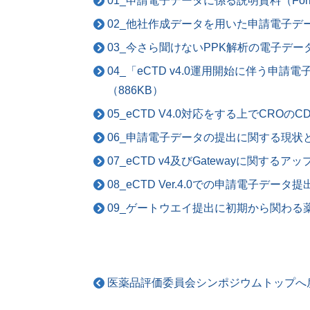
01_申請電子データに係る説明資料（For
02_他社作成データを用いた申請電子データ提出
03_今さら聞けないPPK解析の電子データ
04_「eCTD v4.0運用開始に伴
（886KB）
05_eCTD V4.0対応をする上でCRO
06_申請電子データの提出に関する現状と
07_eCTD v4及びGatewayに関するアッ
08_eCTD Ver.4.0での申請電子デ
09_ゲートウエイ提出に初期から関わる
医薬品評価委員会シンポジウムトップへ