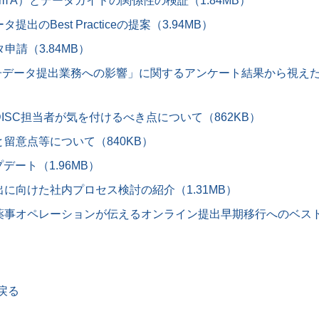
m A）とデータガイドの関係性の検証（1.84MB）
のBest Practiceの提案（3.94MB）
申請（3.84MB）
う申請電子データ提出業務への影響」に関するアンケート結果から視
のCDISC担当者が気を付けるべき点について（862KB）
留意点等について（840KB）
プデート（1.96MB）
ータ提出に向けた社内プロセス検討の紹介（1.31MB）
薬事オペレーションが伝えるオンライン提出早期移行へのベストプ
戻る