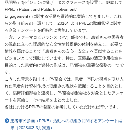
品開発」をビジョンに掲げ、タスクフォースを設置し、継続して
PPI/E（Patient and Public Involvement/
Engagement）に関する活動を継続的に実施してきました。これ
らの取り組みの一環として、2016年よりPPI/Eの取組状況に関す
る企業アンケートを経時的に実施しています。
一方、ファーマコビジランス（PV）部会でも、患者さんや医療者
の視点に立った理想的な安全性情報提供の体制を確立し、必要な
情報を届けることで「患者さんの安心・安全」へ貢献することを
ビジョンとして活動しています。特に、医薬品の適正使用推進を
目的とした患者向け資材の作成は、PV部会の重要な役割の一つで
す。
こうした背景を踏まえ、PV部会では、患者・市民の視点を取り入
れた患者向け資材作成の取組みの現状を把握することを目的とし
て、臨床評価部会と連携し、PV部会加盟会社を対象としたアンケ
ートを実施し、その結果をまとめました。
各社におけるPPI/Eの啓蒙の参考にしていただければ幸いです。
患者市民参画（PPI/E）活動への取組みに関するアンケート結
果（2025年2-3月実施）