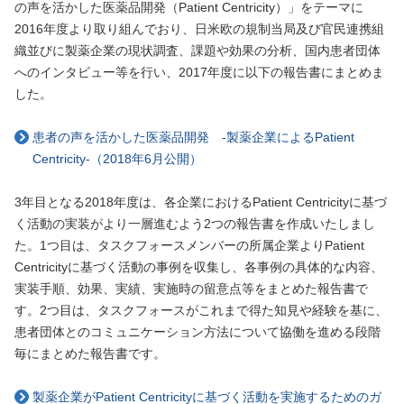
の声を活かした医薬品開発（Patient Centricity）」をテーマに
2016年度より取り組んでおり、日米欧の規制当局及び官民連携組
織並びに製薬企業の現状調査、課題や効果の分析、国内患者団体
へのインタビュー等を行い、2017年度に以下の報告書にまとめま
した。
患者の声を活かした医薬品開発 -製薬企業によるPatient
Centricity-（2018年6月公開）
3年目となる2018年度は、各企業におけるPatient Centricityに基づ
く活動の実装がより一層進むよう2つの報告書を作成いたしまし
た。1つ目は、タスクフォースメンバーの所属企業よりPatient
Centricityに基づく活動の事例を収集し、各事例の具体的な内容、
実装手順、効果、実績、実施時の留意点等をまとめた報告書で
す。2つ目は、タスクフォースがこれまで得た知見や経験を基に、
患者団体とのコミュニケーション方法について協働を進める段階
毎にまとめた報告書です。
製薬企業がPatient Centricityに基づく活動を実施するためのガ