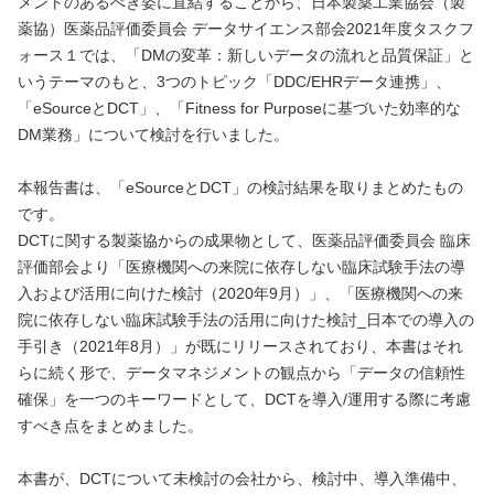
メントのあるべき姿に直結することから、日本製薬工業協会（製
薬協）医薬品評価委員会 データサイエンス部会2021年度タスクフ
ォース１では、「DMの変革：新しいデータの流れと品質保証」と
いうテーマのもと、3つのトピック「DDC/EHRデータ連携」、
「eSourceとDCT」、「Fitness for Purposeに基づいた効率的な
DM業務」について検討を行いました。
本報告書は、「eSourceとDCT」の検討結果を取りまとめたもの
です。
DCTに関する製薬協からの成果物として、医薬品評価委員会 臨床
評価部会より「医療機関への来院に依存しない臨床試験手法の導
入および活用に向けた検討（2020年9月）」、「医療機関への来
院に依存しない臨床試験手法の活用に向けた検討_日本での導入の
手引き（2021年8月）」が既にリリースされており、本書はそれ
らに続く形で、データマネジメントの観点から「データの信頼性
確保」を一つのキーワードとして、DCTを導入/運用する際に考慮
すべき点をまとめました。
本書が、DCTについて未検討の会社から、検討中、導入準備中、