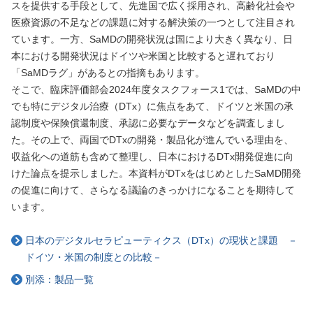
スを提供する手段として、先進国で広く採用され、高齢化社会や
医療資源の不足などの課題に対する解決策の一つとして注目され
ています。一方、SaMDの開発状況は国により大きく異なり、日
本における開発状況はドイツや米国と比較すると遅れており
「SaMDラグ」があるとの指摘もあります。
そこで、臨床評価部会2024年度タスクフォース1では、SaMDの中
でも特にデジタル治療（DTx）に焦点をあて、ドイツと米国の承
認制度や保険償還制度、承認に必要なデータなどを調査しまし
た。その上で、両国でDTxの開発・製品化が進んでいる理由を、
収益化への道筋も含めて整理し、日本におけるDTx開発促進に向
けた論点を提示しました。本資料がDTxをはじめとしたSaMD開発
の促進に向けて、さらなる議論のきっかけになることを期待して
います。
日本のデジタルセラピューティクス（DTx）の現状と課題 －
ドイツ・米国の制度との比較－
別添：製品一覧