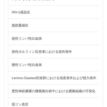
HIV-1感染症
脂肪萎縮症
急性リンパ性白血病
急性ポルフィン症患者における急性発作
慢性リンパ性白血病
Lennox-Gastaut症候群における強直発作および脱力発作
悪性神経膠腫の腫瘍摘出術中における腫瘍組織の可視化
低リン血症