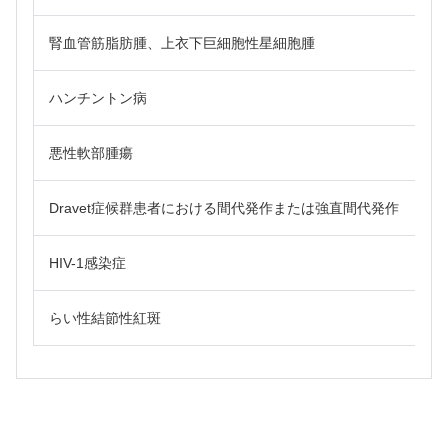
腎血管筋脂肪腫、上衣下巨細胞性星細胞腫
ハンチントン病
悪性軟部腫瘍
Dravet症候群患者における間代発作または強直間代発作
HIV-1感染症
らい性結節性紅斑