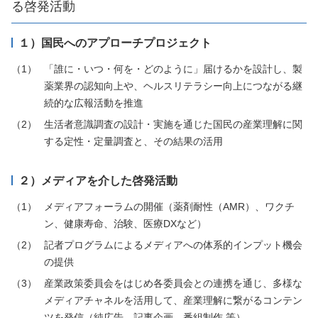
る啓発活動
１）国民へのアプローチプロジェクト
「誰に・いつ・何を・どのように」届けるかを設計し、製
薬業界の認知向上や、ヘルスリテラシー向上につながる継
続的な広報活動を推進
生活者意識調査の設計・実施を通じた国民の産業理解に関
する定性・定量調査と、その結果の活用
２）メディアを介した啓発活動
メディアフォーラムの開催（薬剤耐性（AMR）、ワクチ
ン、健康寿命、治験、医療DXなど）
記者プログラムによるメディアへの体系的インプット機会
の提供
産業政策委員会をはじめ各委員会との連携を通じ、多様な
メディアチャネルを活用して、産業理解に繋がるコンテン
ツを発信（純広告、記事企画、番組制作 等）