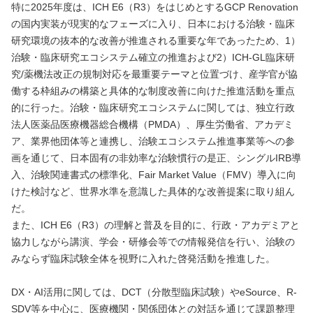
特に2025年度は、ICH E6（R3）をはじめとするGCP Renovation
の国内実装が現実的なフェーズに入り、日本における治験・臨床
研究環境の抜本的な改善が推進される重要な年であったため、1）
治験・臨床研究エコシステム確立の推進および2）ICH-GL臨床研
究/薬機法改正の規制対応を最重要テーマと位置づけ、産学官が協
働する枠組みの構築と具体的な制度改善に向けた推進活動を重点
的に行った。治験・臨床研究エコシステムに関しては、独立行政
法人医薬品医療機器総合機構（PMDA）、厚生労働省、アカデミ
ア、業界他団体等と連携し、治験エコシステム推進事業等への参
画を通じて、日本固有の非効率な治験慣行の是正、シングルIRB導
入、治験関連書式の標準化、Fair Market Value（FMV）導入に向
けた検討など、世界水準を意識した具体的な改善提案に取り組ん
だ。
また、ICH E6（R3）の理解と普及を目的に、行政・アカデミアと
協力しながら講演、学会・研修会等での情報発信を行い、治験の
みならず臨床試験全体を視野に入れた啓発活動を推進した。
DX・AI活用に関しては、DCT（分散型臨床試験）やeSource、R-
SDV等を中心に、医療機関・関係団体との対話を通じて課題整理