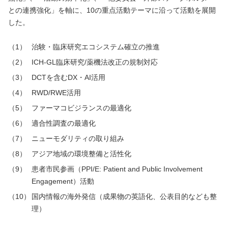
との連携強化」を軸に、10の重点活動テーマに沿って活動を展開
した。
治験・臨床研究エコシステム確立の推進
ICH-GL臨床研究/薬機法改正の規制対応
DCTを含むDX・AI活用
RWD/RWE活用
ファーマコビジランスの最適化
適合性調査の最適化
ニューモダリティの取り組み
アジア地域の環境整備と活性化
患者市民参画（PPI/E: Patient and Public Involvement
Engagement）活動
国内情報の海外発信（成果物の英語化、公表目的なども整
理）