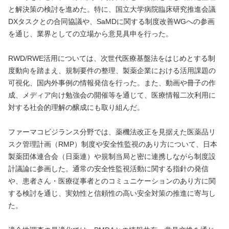
と解決策の検討を進めた。特に、国立大学病院臨床研究推進会議
DXタスクとの合同協議や、SaMDに関する制度改善WGへの参画
を通じ、業界としての立場から意見具申を行った。
RWD/RWE活用については、次世代医療基盤法をはじめとする制
度動向を踏まえ、規制要件の整理、製薬企業における活用課題の
可視化、国内外事例の情報発信を行った。また、動画や冊子の作
成、メディア向け勉強会の開催等を通じて、医療情報二次利用に
対する社会的理解の醸成にも取り組んだ。
ファーマコビジランス分野では、薬機法改正を見据えた医薬品リ
スク管理計画（RMP）制度や安全性監視のあり方について、日本
製薬団体連合会（日薬連）や規制当局と密に連携しながら制度設
計議論に参画した。通常の安全性監視活動に関する指針の発信
や、患者さん・医療従事者とのコミュニケーションのあり方に関
する検討を通じ、実効性と信頼性の高い安全対策の推進に寄与し
た。