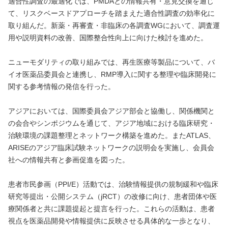
適合性調査の最適化では、PMDAとの情報共有・意見交換を通じ
て、リスクベースドアプローチを踏まえた適合性調査の効率化に
取り組んだ。新薬・再審査・非臨床の各調査WGにおいて、調査運
用や説明資料の改善、国際整合性向上に向けた検討を進めた。
ニューモダリティの取り組みでは、再生医療等製品について、バ
イオ医薬品委員会と連携し、RMP導入に関する整理や臨床開発に
関する参考情報の発信を行った。
アジアにおいては、国際委員会アジア部会と協働し、関係機関と
の会合やシンポジウムを通じて、アジア地域における臨床研究・
治験環境の課題整理とネットワーク構築を進めた。またATLAS、
ARISEのアジア臨床試験ネットワークの説明会を実施し、会員会
社への情報共有と参画促進を図った。
患者市民参画（PPI/E）活動では、治験情報提供の規制緩和や臨床
研究等提出・公開システム（jRCT）の改修に向け、患者団体や医
療関係者と共に課題提起と提言を行った。これらの活動は、患者
視点を医薬品開発や情報提供に反映させる具体的な一歩となり、