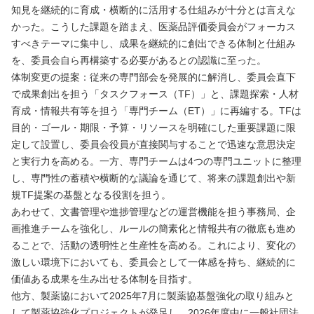
知見を継続的に育成・横断的に活用する仕組みが十分とは言えな
かった。こうした課題を踏まえ、医薬品評価委員会がフォーカス
すべきテーマに集中し、成果を継続的に創出できる体制と仕組み
を、委員会自ら再構築する必要があるとの認識に至った。
体制変更の提案：従来の専門部会を発展的に解消し、委員会直下
で成果創出を担う「タスクフォース（TF）」と、課題探索・人材
育成・情報共有等を担う「専門チーム（ET）」に再編する。TFは
目的・ゴール・期限・予算・リソースを明確にした重要課題に限
定して設置し、委員会役員が直接関与することで迅速な意思決定
と実行力を高める。一方、専門チームは4つの専門ユニットに整理
し、専門性の蓄積や横断的な議論を通じて、将来の課題創出や新
規TF提案の基盤となる役割を担う。
あわせて、文書管理や進捗管理などの運営機能を担う事務局、企
画推進チームを強化し、ルールの簡素化と情報共有の徹底も進め
ることで、活動の透明性と生産性を高める。これにより、変化の
激しい環境下においても、委員会として一体感を持ち、継続的に
価値ある成果を生み出せる体制を目指す。
他方、製薬協において2025年7月に製薬協基盤強化の取り組みと
して製薬協強化プロジェクトが発足し、2026年度中に一般社団法