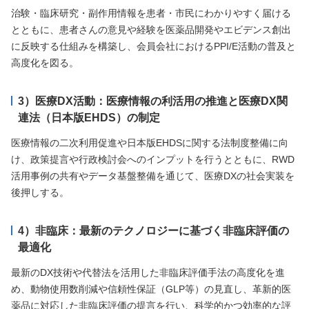
治験・臨床研究・副作用情報を患者・市民にわかりやすく届ける
とともに、患者さんの意見や経験を医薬品開発やエビデンス創出
に反映する仕組みを構築し、会員会社におけるPPI/E活動の普及と
高度化を図る。
3）医療DX活動：医療情報の利活用の推進と医療DX関
連法（日本版EHDS）の制定
医療情報の二次利用促進や日本版EHDSに関する法制度整備に向
け、政策提言や行政検討会へのインプットを行うとともに、RWD
活用事例の共有やデータ基盤整備を通じて、医療DXの社会実装を
後押しする。
4）非臨床：最新のテクノロジーに基づく非臨床評価の
最適化
最新のDX技術や代替法を活用した非臨床評価手法の高度化を進
め、動物使用数削減や信頼性保証（GLP等）の見直し、革新的医
薬品に対応した非臨床評価の提言を行い、科学的かつ効率的な評