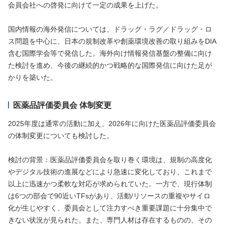
会員会社への啓発に向けて一定の成果を上げた。
国内情報の海外発信については、ドラッグ・ラグ／ドラッグ・ロ
ス問題を中心に、日本の規制改革や創薬環境改善の取り組みをDIA
含む国際学会等で発信した。海外向け情報発信基盤の整備に向け
た検討を進め、今後の継続的かつ戦略的な国際発信に向けた足が
かりを築いた。
医薬品評価委員会 体制変更
2025年度は通常の活動に加え、2026年に向けた医薬品評価委員会
の体制変更についても検討した。
検討の背景：医薬品評価委員会を取り巻く環境は、規制の高度化
やデジタル技術の進展などにより急速に変化しており、これまで
以上に迅速かつ柔軟な対応が求められていた。一方で、現行体制
は6つの部会で90近いTFsがあり、活動/リソースの重複やサイロ
化が生じやすく、委員会として注力すべき重要課題に十分集中で
きない状況が見られた。また、専門人材は存在するものの、その