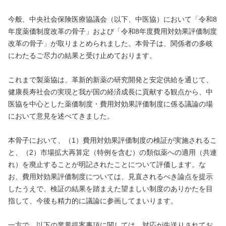
今般、中央社会保険医療協議会（以下、中医協）において「令和8
年度薬価制度改革の骨子」および「令和8年度費用対効果評価制度
改革の骨子」が取りまとめられました。本骨子は、関係者の多岐
にわたるご尽力の結果と受け止めております。
これまで製薬協は、革新的新薬の研究開発と安定供給を通じて、
健康長寿社会の実現と我が国の経済成長に貢献する観点から、中
医協を中心とした薬価制度・費用対効果評価制度に係る議論の場
において意見を述べてきました。
本骨子において、（1）費用対効果評価制度の検証が実施されるこ
と、（2）市場拡大再算定（特例を含む）の類似薬への適用（共連
れ）を廃止することが明記されたことについて評価します。な
お、費用対効果評価制度については、見直されるべき論点を提示
したうえで、検証の結果を踏まえた望ましい制度のありかたを目
指して、今後も精力的に議論に参画してまいります。
一方で、以下の業界提案事項に関しては、対応が先送りされてお