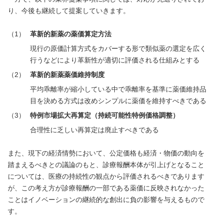
り、今後も継続して提案していきます。
革新的新薬の薬価算定方法
現行の原価計算方式をカバーする形で類似薬の選定を広く
行うなどにより革新性が適切に評価される仕組みとする
革新的新薬薬価維持制度
平均乖離率が縮小している中で乖離率を基準に薬価維持品
目を決める方式は改めシンプルに薬価を維持すべきである
特例市場拡大再算定（持続可能性特例価格調整）
合理性に乏しい再算定は廃止すべきである
また、現下の経済情勢において、公定価格も経済・物価の動向を
踏まえるべきとの議論のもと、診療報酬本体が引上げとなること
については、医療の持続性の観点から評価されるべきであります
が、この考え方が診療報酬の一部である薬価に反映されなかった
ことはイノベーションの継続的な創出に負の影響を与えるもので
す。