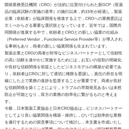
開発業務受託機関（CRO）が法的に位置付けられた新GCP（医薬
品の臨床試験の実施の基準）の施行以来，約15年が経過し，製薬
企業（依頼者）が臨床開発を推進する上で，CROへの業務委託は
欠くべからざる重要な選択肢となっています。近年では，国際共
同開発が進展する中で，依頼者とCROとの新しい協業の仕組み
（Preferred Vendor，Functional Service Provider等）が導入され
る事例もあり，両者の新しい協業関係も生まれています。
製薬企業とCROの両者が対等なビジネスパートナーとして信頼性
の高い治験を速やかに実施するためには，お互いの役割の明確化
や良好な信頼関係を前提としたビジネスモデルの構築が必要であ
り，依頼者はCROに対して適切に権限を委譲し，責任の所在を明
確にした上で業務の進捗を監督することが重要です。両者が良好
な信頼関係を築くことにより，トラブルの早期発見あるいは未然
防止が可能となり，双方の業務の効率化に繋がるものと考えま
す。
今般，日本製薬工業協会と日本CRO協会は，ビジネスパートナー
としてより良い協業関係を構築・維持し，ひいては効率的な業務
を遂行するための留意事項について検討し，本文書を作成いたし