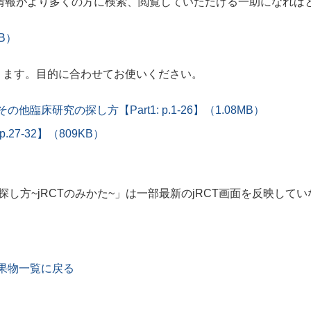
情報がより多くの方に検索、閲覧していただける一助になれば
B）
おります。目的に合わせてお使いください。
床研究の探し方【Part1: p.1-26】（1.08MB）
.27-32】（809KB）
探し方~jRCTのみかた~」は一部最新のjRCT画面を反映して
果物一覧に戻る