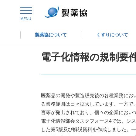
トップ
委員会からの情報発信
医薬品評価委員会
MENU
製薬協について
くすりについて
医薬品評価委員会
電子化情報の規制要
医薬品の開発や製造販売後の各種業務にお
る業務範囲は日々拡大しています。一方で
言等が発出されており、個々の企業におい
電子化情報部会タスクフォース4では、シス
した第5版及び解説資料を作成しました。