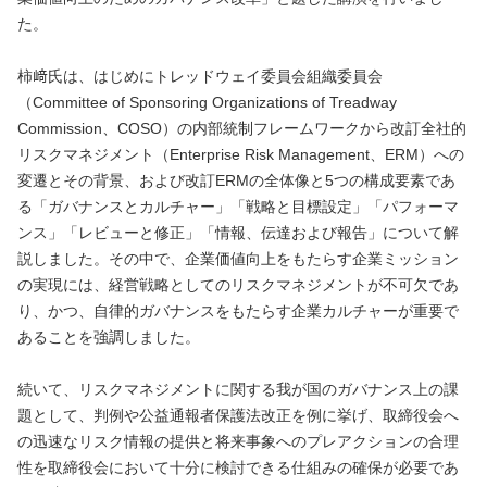
た。
柿﨑氏は、はじめにトレッドウェイ委員会組織委員会
（Committee of Sponsoring Organizations of Treadway
Commission、COSO）の内部統制フレームワークから改訂全社的
リスクマネジメント（Enterprise Risk Management、ERM）への
変遷とその背景、および改訂ERMの全体像と5つの構成要素であ
る「ガバナンスとカルチャー」「戦略と目標設定」「パフォーマ
ンス」「レビューと修正」「情報、伝達および報告」について解
説しました。その中で、企業価値向上をもたらす企業ミッション
の実現には、経営戦略としてのリスクマネジメントが不可欠であ
り、かつ、自律的ガバナンスをもたらす企業カルチャーが重要で
あることを強調しました。
続いて、リスクマネジメントに関する我が国のガバナンス上の課
題として、判例や公益通報者保護法改正を例に挙げ、取締役会へ
の迅速なリスク情報の提供と将来事象へのプレアクションの合理
性を取締役会において十分に検討できる仕組みの確保が必要であ