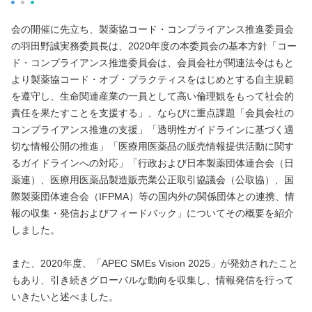
会の開催に先立ち、製薬協コード・コンプライアンス推進委員会
の羽田野誠実務委員長は、2020年度の本委員会の基本方針「コー
ド・コンプライアンス推進委員会は、会員会社が関連法令はもと
より製薬協コード・オブ・プラクティスをはじめとする自主規範
を遵守し、生命関連産業の一員として高い倫理観をもって社会的
責任を果たすことを支援する」、ならびに重点課題「会員会社の
コンプライアンス推進の支援」「透明性ガイドラインに基づく適
切な情報公開の推進」「医療用医薬品の販売情報提供活動に関す
るガイドラインへの対応」「行政および日本製薬団体連合会（日
薬連）、医療用医薬品製造販売業公正取引協議会（公取協）、国
際製薬団体連合会（IFPMA）等の国内外の関係団体との連携、情
報の収集・発信およびフィードバック」についてその概要を紹介
しました。
また、2020年度、「APEC SMEs Vision 2025」が発効されたこと
もあり、引き続きグローバルな動向を収集し、情報発信を行って
いきたいと述べました。