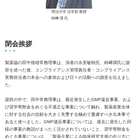
明治大学 法学部 教授
柿﨑 環 氏
閉会挨拶
製薬協の田中徳雄常務理事は、演者の永里敏秋氏、柿﨑環氏に謝
辞を述べた後、コンプライアンス管理責任者・コンプライアンス
実務担当者の本会への参加および日々の活動への謝意を伝えまし
た。
謝辞の中で、田中常務理事は、最近発生したGMP違反事案、およ
び奨学寄附金をめぐる不適正な事案について触れ、製薬産業全体
に対する社会の信頼を大きく失墜する極めて憂慮すべき出来事で
あると述べました。GMP違反事案については、過去に発生した同
様の事案の教訓がまったく活かされていないこと、奨学寄附金を
めぐる事案についは、「製薬企業による臨床研究支援の在り方に