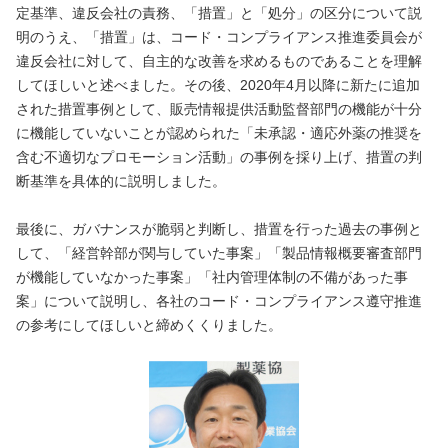
定基準、違反会社の責務、「措置」と「処分」の区分について説
明のうえ、「措置」は、コード・コンプライアンス推進委員会が
違反会社に対して、自主的な改善を求めるものであることを理解
してほしいと述べました。その後、2020年4月以降に新たに追加
された措置事例として、販売情報提供活動監督部門の機能が十分
に機能していないことが認められた「未承認・適応外薬の推奨を
含む不適切なプロモーション活動」の事例を採り上げ、措置の判
断基準を具体的に説明しました。
最後に、ガバナンスが脆弱と判断し、措置を行った過去の事例と
して、「経営幹部が関与していた事案」「製品情報概要審査部門
が機能していなかった事案」「社内管理体制の不備があった事
案」について説明し、各社のコード・コンプライアンス遵守推進
の参考にしてほしいと締めくくりました。