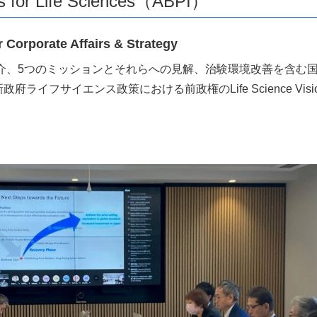
es for Life Sciences（ABPI）
r Corporate Affairs & Strategy
体制の紹介、5つのミッションとそれらへの見解、治験環境改善を含む国民保健
新政府ライフサイエンス政策における前政権のLife Science 