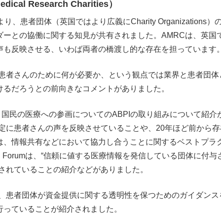
edical Research Charities）
より、患者団体（英国ではより広義にCharity Organizati
ダーとの協働に関する知見が共有されました。AMRCは、英国
声も反映させる、いわば両者の橋渡し的な存在を担っています
、患者さんのために何が必要か、という観点では業界と患者団
けるだろうとの前向きなコメントがありました。
ん・国民の医療への参画についてのABPIの取り組みについて紹介がありました
決定に患者さんの声を反映させていることや、20年ほど前から存
は、情報共有などにおいて協力し合うことに関するベストプラ
ormation Forumは、“信頼に値する医療情報を発信している団
与されていることの紹介などがありました。
ず、患者団体が資金提供に関する透明性を保つためのガイダン
行っていることが紹介されました。