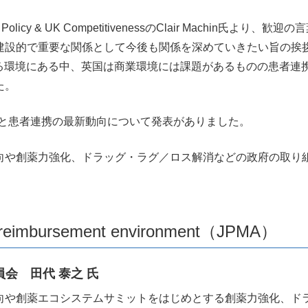
national Policy & UK CompetitivenessのClair Mac
建設的で重要な関係として今後も関係を深めていきたい旨の挨
れる環境にある中、英国は商業環境には課題があるものの患者連
た。
策と患者連携の最新動向について発表がありました。
向や創薬力強化、ドラッグ・ラグ／ロス解消などの政府の取り
nd reimbursement environment（JPMA）
会 田代 泰之 氏
向や創薬エコシステムサミットをはじめとする創薬力強化、ド