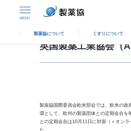
トップ
委員会からの情報発信
国際委員会
MENU
製薬協について
くすりについて
英国製薬工業協会（A
製薬協国際委員会欧米部会では、欧米の政
環として、欧州の製薬団体との定期会合を毎年
との定期会合は10月11日に対面（＋オン
た。