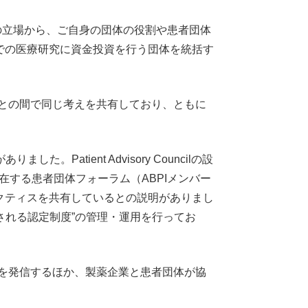
ons）の立場から、ご自身の団体の役割や患者団体
での医療研究に資金投資を行う団体を統括す
。
体との間で同じ考えを共有しており、ともに
。Patient Advisory Councilの設
在する患者団体フォーラム（ABPIメンバー
クティスを共有しているとの説明がありまし
体に付与される認定制度”の管理・運用を行ってお
スを発信するほか、製薬企業と患者団体が協