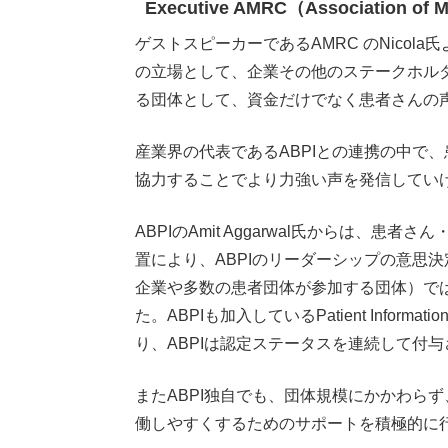
Executive AMRC（Association of M
ゲストスピーカーであるAMRC のNicola氏
の立場として、企業その他のステークホル
る団体として、資金だけでなく患者さんの
産業界の代表であるABPIとの連携の中で
協力することでより力強い声を発信してい
ABPIのAmit Aggarwal氏からは、患者さ
置により、ABPIのリーダーシップの意思
企業や多数の患者団体が参加する団体）で
た。ABPIも加入しているPatient Inf
り、ABPIは認定ステータスを連続して付
またABPI独自でも、団体規模にかかわら
働しやすくするためのサポートを積極的に