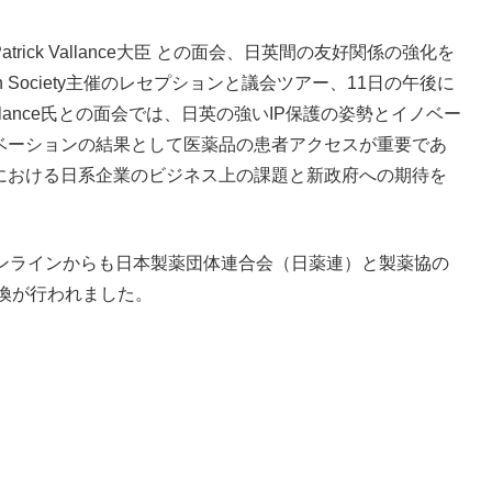
ick Vallance大臣 との面会、日英間の友好関係の強化を
 Society主催のレセプションと議会ツアー、11日の午後に
lance氏との面会では、日英の強いIP保護の姿勢とイノベー
ベーションの結果として医薬品の患者アクセスが重要であ
における日系企業のビジネス上の課題と新政府への期待を
オンラインからも日本製薬団体連合会（日薬連）と製薬協の
換が行われました。