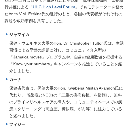
2025年12月に日本で開催された日本政府・世界保健機関・世界銀
行共催による「
UHC High Level Forum
」でもモデレーターを務め
たAnita V.M. Erskine氏の進行のもと、各国の代表者がそれぞれの
課題や成功事例を共有しました。
ジャマイカ
保健・ウェルネス大臣のHon. Dr. Christopher Tufton氏は、生活
習慣による早世の課題に対し、コミュニティ介入型の
「Jamaica moves」プログラムや、自身の健康数値を把握する
「Know your numbers」キャンペーンを推進していることを紹
介しました。
ガーナ
保健省代表は、保健大臣のHon. Kwabena Mintah Akandoh氏に
代わり、 感染症とNCDsの「二重の疾病負担」を指摘し、無料
のプライマリヘルスケアの導入や、コミュニティベースでの疾
患スクリーニング（高血圧、糖尿病、がん等）に注力している
と述べました。
フィジー