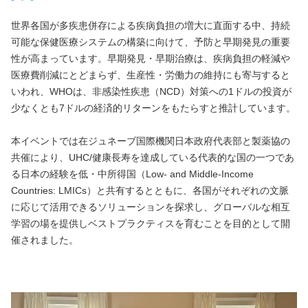
世界各国が多疾患併存による疾病負担の増大に直面する中、持続
可能な保健医療システムの構築に向けて、予防と早期発見の重要
性が高まっています。早期発見・早期治療は、疾病負担の軽減や
医療費削減にとどまらず、生産性・労働力の維持にも寄与すると
いわれ、WHOは、非感染性疾患（NCD）対策への1ドルの投資が
少なくとも7ドルの経済的リターンをもたらすと推計しています。
本イベントでは在ジュネーブ国際機関日本政府代表部と製薬協の
共催により、UHC/健康長寿を達成している代表的な国の一つであ
る日本の経験を低・中所得国（Low- and Middle-Income
Countries: LMICs）と共有するとともに、各国がそれぞれの文脈
に応じて活用できるソリューションを探求し、グローバルな相互
学習の場を提供しベストプラクティスを育むことを目的として開
催されました。