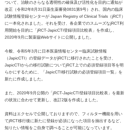
ついて、治験のさらなる透明性の確保及び活性化を目的に通知が
改正（令和2年8月31日薬生薬審発0831第9号）され、国内の臨床
試験情報登録センターが Japan Registry of Clinical Trials（jRCT）
に一本化されました。それを受け、各企業でのスムーズなjRCT利
用開始を目的に「jRCT-JapicCTI登録項目比較表」を作成し、
2020年9月に製薬協Webサイトに公開しました。
今般、令和5年3月に日本医薬情報センター臨床試験情報
（JapicCTI）の登録データがjRCTに移行されたことを受け、
JapicCTIからの移行試験についてjRCT上での必須登録項目等を明
らかにするために、「JapicCTI移行試験の必須登録項目一覧」を
新たに作成しました。
また、2020年9月公開の「jRCT-JapicCTI登録項目比較表」を最新
の状況に合わせて更新し、改訂2版を作成しました。
資料はエクセルで公開しておりますので、フィルター機能を用い
てjRCT移行後に新たに登録が必須になった項目を抽出するなど、
知りたい情報をご自身で調べることが可能になっています。