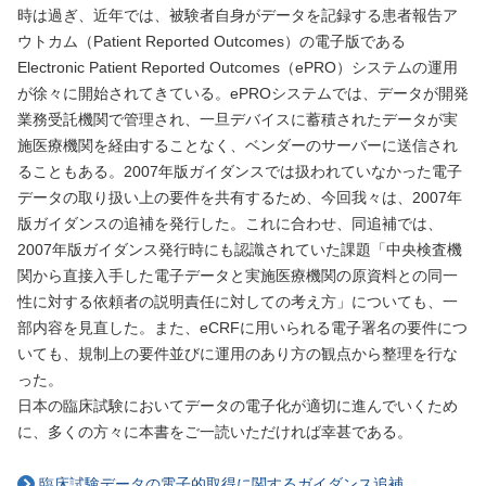
時は過ぎ、近年では、被験者自身がデータを記録する患者報告ア
ウトカム（Patient Reported Outcomes）の電子版である
Electronic Patient Reported Outcomes（ePRO）システムの運用
が徐々に開始されてきている。ePROシステムでは、データが開発
業務受託機関で管理され、一旦デバイスに蓄積されたデータが実
施医療機関を経由することなく、ベンダーのサーバーに送信され
ることもある。2007年版ガイダンスでは扱われていなかった電子
データの取り扱い上の要件を共有するため、今回我々は、2007年
版ガイダンスの追補を発行した。これに合わせ、同追補では、
2007年版ガイダンス発行時にも認識されていた課題「中央検査機
関から直接入手した電子データと実施医療機関の原資料との同一
性に対する依頼者の説明責任に対しての考え方」についても、一
部内容を見直した。また、eCRFに用いられる電子署名の要件につ
いても、規制上の要件並びに運用のあり方の観点から整理を行な
った。
日本の臨床試験においてデータの電子化が適切に進んでいくため
に、多くの方々に本書をご一読いただければ幸甚である。
臨床試験データの電子的取得に関するガイダンス追補