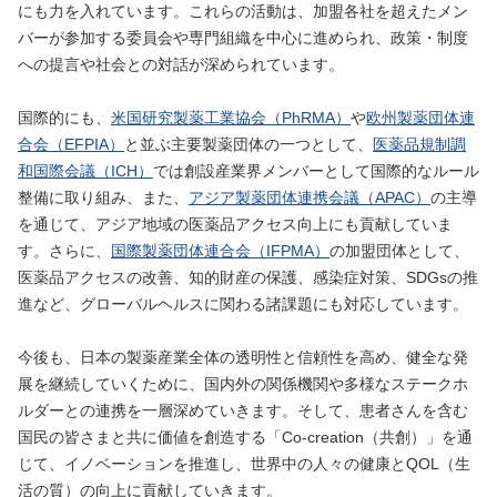
にも力を入れています。これらの活動は、加盟各社を超えたメン
バーが参加する委員会や専門組織を中心に進められ、政策・制度
への提言や社会との対話が深められています。
国際的にも、
米国研究製薬工業協会（PhRMA）
や
欧州製薬団体連
合会（EFPIA）
と並ぶ主要製薬団体の一つとして、
医薬品規制調
和国際会議（ICH）
では創設産業界メンバーとして国際的なルール
整備に取り組み、また、
アジア製薬団体連携会議（APAC）
の主導
を通じて、アジア地域の医薬品アクセス向上にも貢献していま
す。さらに、
国際製薬団体連合会（IFPMA）
の加盟団体として、
医薬品アクセスの改善、知的財産の保護、感染症対策、SDGsの推
進など、グローバルヘルスに関わる諸課題にも対応しています。
今後も、日本の製薬産業全体の透明性と信頼性を高め、健全な発
展を継続していくために、国内外の関係機関や多様なステークホ
ルダーとの連携を一層深めていきます。そして、患者さんを含む
国民の皆さまと共に価値を創造する「Co-creation（共創）」を通
じて、イノベーションを推進し、世界中の人々の健康とQOL（生
活の質）の向上に貢献していきます。