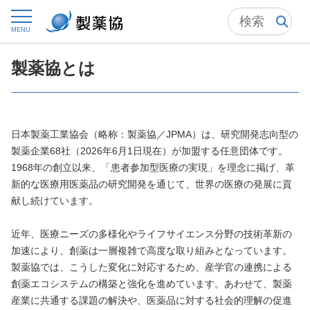
トップ
製薬協について
製薬協の概要
製薬協とは
MENU
製薬協とは
日本製薬工業協会（略称：製薬協／JPMA）は、研究開発志向型の
製薬企業68社（2026年6月1日現在）が加盟する任意団体です。
1968年の創立以来、「患者参加型医療の実現」を理念に掲げ、革
新的な医療用医薬品の研究開発を通じて、世界の医療の発展に貢
献し続けています。
近年、医療ニーズの多様化やライフサイエンス分野の技術革新の
加速により、創薬は一層複雑で高度な取り組みとなっています。
製薬協では、こうした変化に対応するため、産学官の連携による
創薬エコシステムの構築と強化を進めています。あわせて、製薬
産業に共通する課題の解決や、医薬品に対する社会的理解の促進