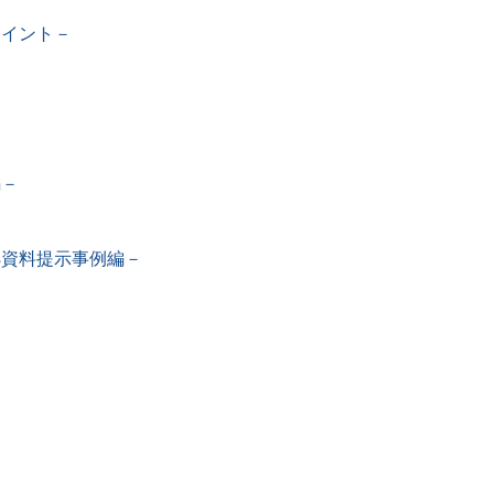
ポイント－
編－
－
拠資料提示事例編－