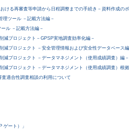
査における再審査等申請から日程調整までの手続き－資料作成の
P管理ツール －記載方法編－
ツール －記載方法編－
数削減プロジェクト－GPSP実地調査効率化編－
数削減プロジェクト －安全管理情報および安全性データベース
数削減プロジェクト －データマネジメント（使用成績調査）編
数削減プロジェクト －データマネジメント（使用成績調査）根
再審査適合性調査相談の利用について
P ゲート）」