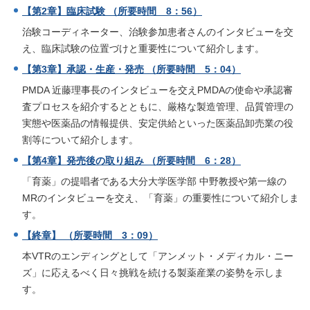
【第2章】臨床試験 （所要時間 8：56）
治験コーディネーター、治験参加患者さんのインタビューを交
え、臨床試験の位置づけと重要性について紹介します。
【第3章】承認・生産・発売 （所要時間 5：04）
PMDA 近藤理事長のインタビューを交えPMDAの使命や承認審
査プロセスを紹介するとともに、厳格な製造管理、品質管理の
実態や医薬品の情報提供、安定供給といった医薬品卸売業の役
割等について紹介します。
【第4章】発売後の取り組み （所要時間 6：28）
「育薬」の提唱者である大分大学医学部 中野教授や第一線の
MRのインタビューを交え、「育薬」の重要性について紹介しま
す。
【終章】 （所要時間 3：09）
本VTRのエンディングとして「アンメット・メディカル・ニー
ズ」に応えるべく日々挑戦を続ける製薬産業の姿勢を示しま
す。