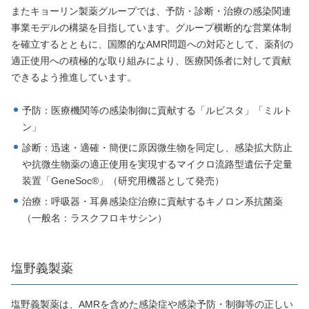
またキョーリン製薬グループでは、予防・診断・治療の感染関連
事業モデルの構築を目指しています。グループ横断的な営業体制
を確立するとともに、国際的なAMR問題への対応として、薬剤の
適正使用への積極的な取り組みにより、医療関係者に対して貢献
できるよう推進しています。
予防：医療機関等の感染制御に貢献する「ルビスタ」「ミルト
ン」
診断：迅速・適確・簡便に原因微生物を同定し、感染拡大防止
や抗微生物薬の適正使用を実現するマイクロ流路型遺伝子定量
装置「GeneSoc®」（研究用機器として発売）
治療：呼吸器・耳鼻感染症治療に貢献するキノロン系抗菌薬
（一般名：ラスクフロキサシン）
塩野義製薬
塩野義製薬は、AMRを含めた感染症や感染予防・制御等の正しい