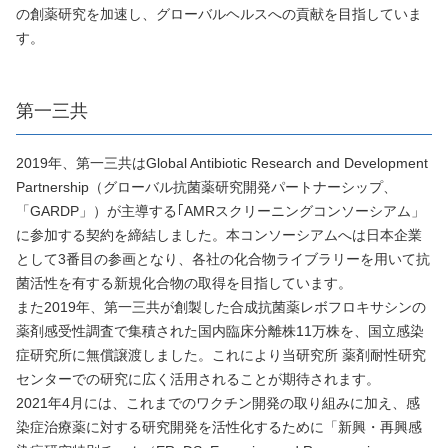
の創薬研究を加速し、グローバルヘルスへの貢献を目指していま
す。
第一三共
2019年、第一三共はGlobal Antibiotic Research and Development
Partnership（グローバル抗菌薬研究開発パートナーシップ、
「GARDP」）が主導する｢AMRスクリーニングコンソーシアム」
に参加する契約を締結しました。本コンソーシアムへは日本企業
として3番目の参画となり、各社の化合物ライブラリーを用いて抗
菌活性を有する新規化合物の取得を目指しています。
また2019年、第一三共が創製した合成抗菌薬レボフロキサシンの
薬剤感受性調査で集積された国内臨床分離株11万株を、国立感染
症研究所に無償譲渡しました。これにより当研究所 薬剤耐性研究
センターでの研究に広く活用されることが期待されます。
2021年4月には、これまでのワクチン開発の取り組みに加え、感
染症治療薬に対する研究開発を活性化するために「新興・再興感