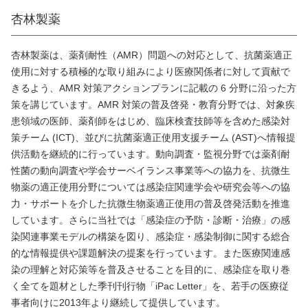
杏林製薬
杏林製薬は、薬剤耐性（AMR）問題への対応として、抗菌薬適正
使用に対する積極的な取り組みにより医療関係者に対して貢献で
きるよう、AMR 対策アクションプランに記載の 6 分野に沿った方
策を講じています。AMR 対策の普及啓発・教育分野では、対象疾
患領域の医師、薬剤師をはじめ、臨床検査技師等を含めた感染対
策チーム (ICT)、並びに抗菌薬適正使用支援チーム (AST)へ情報提
供活動を継続的に行っています。動向調査・監視分野では薬剤耐
性菌の動向調査や学会サーベイランス事業等への協力を、抗微生
物薬の適正使用分野については感染症関連学会や研究会等への協
力・サポートを介した抗微生物薬適正使用の普及啓発活動を推進
しています。さらに当社では「感染症の予防・診断・治療」の感
染関連事業モデルの構築を図り、感染症・感染制御に関する総合
的な情報提供や課題解決の提案を行っています。また医療関連感
染の理解と対応策等を普及させることを目的に、感染症を取り巻
く全てを題材とした季刊刊行物「iPac Letter」を、若手の医療従
事者向けに2013年より継続して提供しています。