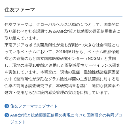
住友ファーマ
住友ファーマは、グローバルヘルス活動の１つとして、国際的に
取り組むべき社会課題であるAMR対策と抗菌薬の適正使用推進に
取り組んでいます。
東南アジア地域で抗菌薬耐性が最も深刻かつ大きな社会問題とな
っているベトナムにおいて、2019年6月から、ベトナム政府保健
省との連携のもと国立国際医療研究センター（NCGM）と共同
し、現地の主要10病院と連携した薬剤感受性サーベイランス研究
を実施しています。本研究は、現地の重症・難治性感染症原因菌
の中で薬剤耐性が深刻なグラム陰性桿菌の主要抗菌薬に対する耐
性率の前向き調査研究です。本研究結果を基に、適切な抗菌薬の
処方・使用ならびに院内感染管理の実現を目指しています。
住友ファーマウェブサイト
AMR対策と抗菌薬適正使用の実現に向けた国際研究の共同プロ
ジェクト