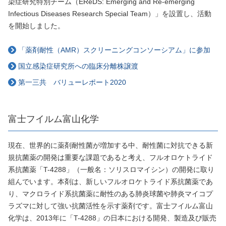
染症研究特別チーム（EReDS: Emerging and Re-emerging
Infectious Diseases Research Special Team）」を設置し、活動
を開始しました。
「薬剤耐性（AMR）スクリーニングコンソーシアム」に参加
国立感染症研究所への臨床分離株譲渡
第一三共 バリューレポート2020
富士フイルム富山化学
現在、世界的に薬剤耐性菌が増加する中、耐性菌に対抗できる新
規抗菌薬の開発は重要な課題であると考え、フルオロケトライド
系抗菌薬「T-4288」（一般名：ソリスロマイシン）の開発に取り
組んでいます。本剤は、新しいフルオロケトライド系抗菌薬であ
り、マクロライド系抗菌薬に耐性のある肺炎球菌や肺炎マイコプ
ラズマに対して強い抗菌活性を示す薬剤です。富士フイルム富山
化学は、2013年に「T-4288」の日本における開発、製造及び販売