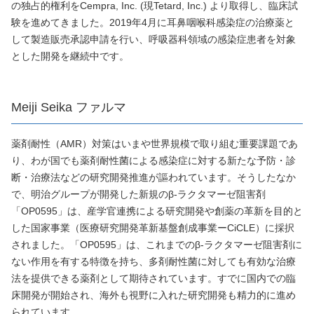
の独占的権利をCempra, Inc. (現Tetard, Inc.) より取得し、臨床試
験を進めてきました。2019年4月に耳鼻咽喉科感染症の治療薬と
して製造販売承認申請を行い、呼吸器科領域の感染症患者を対象
とした開発を継続中です。
Meiji Seika ファルマ
薬剤耐性（AMR）対策はいまや世界規模で取り組む重要課題であ
り、わが国でも薬剤耐性菌による感染症に対する新たな予防・診
断・治療法などの研究開発推進が謳われています。そうしたなか
で、明治グループが開発した新規のβ-ラクタマーゼ阻害剤
「OP0595」は、産学官連携による研究開発や創薬の革新を目的と
した国家事業（医療研究開発革新基盤創成事業ーCiCLE）に採択
されました。「OP0595」は、これまでのβ-ラクタマーゼ阻害剤に
ない作用を有する特徴を持ち、多剤耐性菌に対しても有効な治療
法を提供できる薬剤として期待されています。すでに国内での臨
床開発が開始され、海外も視野に入れた研究開発も精力的に進め
られています。