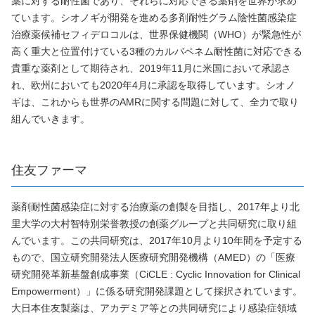
薬に対する耐性菌であり、それらに対応できる薬剤を世界が求め
ています。シオノギが開発を進める多剤耐性グラム陰性菌感染症
治療薬候補セフィデロコルは、世界保健機関（WHO）が緊急性が
高く重大と位置付けている3種のカルバペネム耐性菌に対応できる
貴重な薬剤として期待され、2019年11月に米国において承認さ
れ、欧州においても2020年4月に承認を取得しています。シオノ
ギは、これからも世界のAMRに関する問題に対して、全力で取り
組んでいきます。
住友ファーマ
薬剤耐性菌感染症に対する治療薬の創製を目指し、2017年より北
里大学の大村智特別栄誉教授の創薬グループと共同研究に取り組
んでいます。この共同研究は、2017年10月より10年間を予定する
もので、国立研究開発法人医療研究開発機構（AMED）の「医療
研究開発革新基盤創成事業（CiCLE : Cyclic Innovation for Clinical
Empowerment）」に係る研究開発課題として採択されています。
大日本住友製薬は、アカデミア等との共同研究により感染症領域