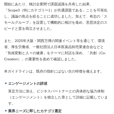
開始にあたり、検討企業間で課題認識を共有した結果、
「Scope3（特にカテゴリー1）が共通課題である」ことを可視化
し、議論の焦点を絞ることに成功しました。加えて、有志の「ス
モールグループ」を設置して機動的に検討を進め、意思決定のス
ピードと質を両立させました。
また、2025年大阪・関西万博の関連イベント等を通じて、環境
省、厚生労働省、一般社団法人日本医薬品卸売業連合会などと
「気候変動と人々の健康」をテーマに対話を深め、「共創（Co-
Creation）」の重要性を改めて確認しました。
本ガイドラインは、既存の指針にはない次の特徴を備えます。
エンゲージメントの詳述
算定方法に加え、ビジネスパートナーとの具体的な協力体制
（エンゲージメント）を独立した章として詳細に記載していま
す。
業界ニーズに即したカテゴリ選定