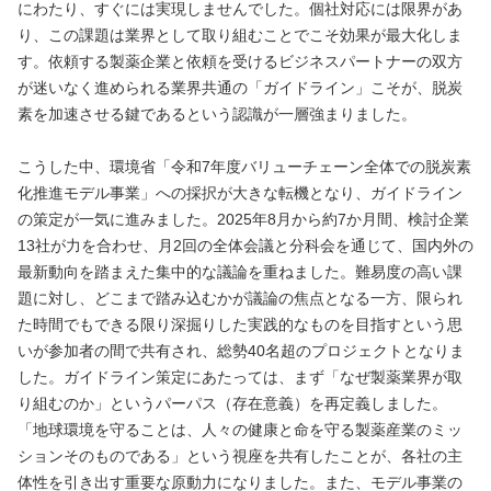
にわたり、すぐには実現しませんでした。個社対応には限界があ
り、この課題は業界として取り組むことでこそ効果が最大化しま
す。依頼する製薬企業と依頼を受けるビジネスパートナーの双方
が迷いなく進められる業界共通の「ガイドライン」こそが、脱炭
素を加速させる鍵であるという認識が一層強まりました。
こうした中、環境省「令和7年度バリューチェーン全体での脱炭素
化推進モデル事業」への採択が大きな転機となり、ガイドライン
の策定が一気に進みました。2025年8月から約7か月間、検討企業
13社が力を合わせ、月2回の全体会議と分科会を通じて、国内外の
最新動向を踏まえた集中的な議論を重ねました。難易度の高い課
題に対し、どこまで踏み込むかが議論の焦点となる一方、限られ
た時間でもできる限り深掘りした実践的なものを目指すという思
いが参加者の間で共有され、総勢40名超のプロジェクトとなりま
した。ガイドライン策定にあたっては、まず「なぜ製薬業界が取
り組むのか」というパーパス（存在意義）を再定義しました。
「地球環境を守ることは、人々の健康と命を守る製薬産業のミッ
ションそのものである」という視座を共有したことが、各社の主
体性を引き出す重要な原動力になりました。また、モデル事業の