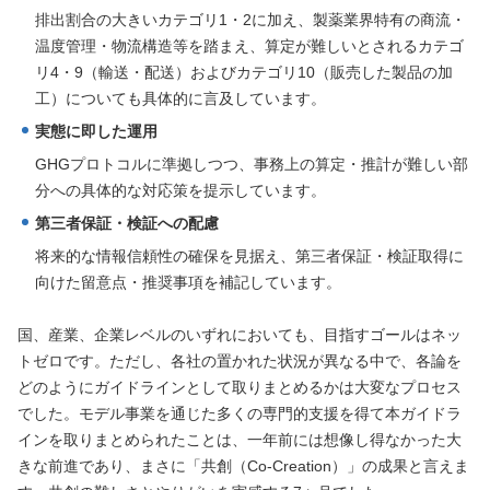
排出割合の大きいカテゴリ1・2に加え、製薬業界特有の商流・
温度管理・物流構造等を踏まえ、算定が難しいとされるカテゴ
リ4・9（輸送・配送）およびカテゴリ10（販売した製品の加
工）についても具体的に言及しています。
実態に即した運用
GHGプロトコルに準拠しつつ、事務上の算定・推計が難しい部
分への具体的な対応策を提示しています。
第三者保証・検証への配慮
将来的な情報信頼性の確保を見据え、第三者保証・検証取得に
向けた留意点・推奨事項を補記しています。
国、産業、企業レベルのいずれにおいても、目指すゴールはネッ
トゼロです。ただし、各社の置かれた状況が異なる中で、各論を
どのようにガイドラインとして取りまとめるかは大変なプロセス
でした。モデル事業を通じた多くの専門的支援を得て本ガイドラ
インを取りまとめられたことは、一年前には想像し得なかった大
きな前進であり、まさに「共創（Co-Creation）」の成果と言えま