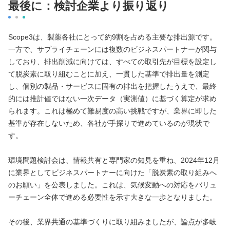
最後に：検討企業より振り返り
Scope3は、製薬各社にとって約9割を占める主要な排出源です。
一方で、サプライチェーンには複数のビジネスパートナーが関与
しており、排出削減に向けては、すべての取引先が目標を設定し
て脱炭素に取り組むことに加え、一貫した基準で排出量を測定
し、個別の製品・サービスに固有の排出を把握したうえで、最終
的には推計値ではない一次データ（実測値）に基づく算定が求め
られます。これは極めて難易度の高い挑戦ですが、業界に即した
基準が存在しないため、各社が手探りで進めているのが現状で
す。
環境問題検討会は、情報共有と専門家の知見を重ね、2024年12月
に業界としてビジネスパートナーに向けた「脱炭素の取り組みへ
のお願い」を公表しました。これは、気候変動への対応をバリュ
ーチェーン全体で進める必要性を示す大きな一歩となりました。
その後、業界共通の基準づくりに取り組みましたが、論点が多岐