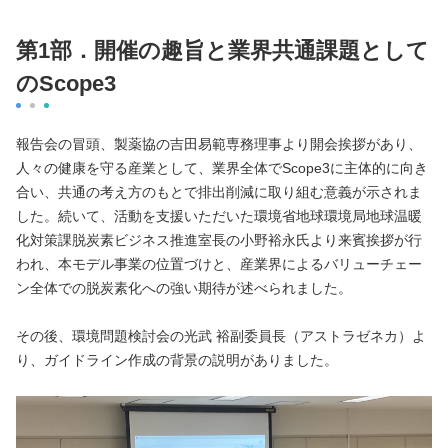
第1部．開催の趣旨と業界共通課題として
のScope3
報告会の冒頭、製薬協の吉田易範専務理事より開会挨拶があり、
人々の健康を守る産業として、業界全体でScope3に主体的に向き
合い、共通の考え方のもとで排出削減に取り組む意義が示されま
した。続いて、活動を支援いただいた環境省地球環境局地球温暖
化対策課脱炭素ビジネス推進室長の小野裕永氏より来賓挨拶が行
われ、本モデル事業の位置づけと、産業界によるバリューチェー
ン全体での脱炭素化への強い期待が述べられました。
その後、環境問題検討会の光武 裕副委員長（アストラゼネカ）よ
り、ガイドライン作成の背景の説明がありました。