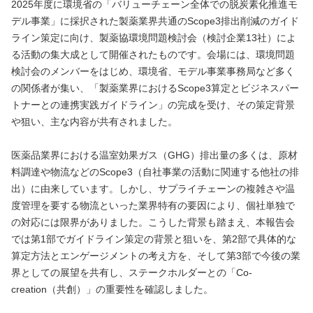
2025年度に環境省の「バリューチェーン全体での脱炭素化推進モ
デル事業」に採択された製薬業界共通のScope3排出削減のガイド
ライン策定に向け、製薬協環境問題検討会（検討企業13社）によ
る活動の集大成として開催されたものです。会場には、環境問題
検討会のメンバーをはじめ、環境省、モデル事業事務局など多く
の関係者が集い、「製薬業界におけるScope3算定とビジネスパー
トナーとの連携実践ガイドライン」の完成を受け、その策定背景
や狙い、主な内容が共有されました。
医薬品業界における温室効果ガス（GHG）排出量の多くは、原材
料調達や物流などのScope3（自社事業の活動に関連する他社の排
出）に由来しています。しかし、サプライチェーンの複雑さや温
度管理を要する物流といった業界特有の要因により、個社単独で
の対応には限界がありました。こうした背景も踏まえ、本報告会
では第1部でガイドライン策定の背景と狙いを、第2部で具体的な
算定方法とエンゲージメントの考え方を、そして第3部で今後の業
界としての展望を共有し、ステークホルダーとの「Co-
creation（共創）」の重要性を確認しました。