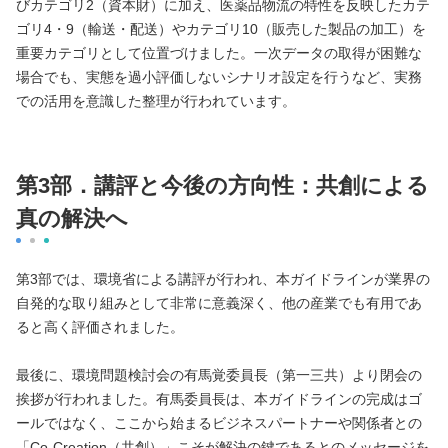
びカテゴリ2（資本財）に加え、医薬品物流の特性を反映したカテ
ゴリ4・9（輸送・配送）やカテゴリ10（販売した製品の加工）を
重要カテゴリとして位置づけました。一次データの取得が困難な
場合でも、実態を過小評価しないシナリオ設定を行うなど、実務
での活用を意識した整理が行われています。
第3部．講評と今後の方向性：共創による
真の解決へ
第3部では、環境省による講評が行われ、本ガイドラインが業界の
自発的な取り組みとして非常に意義深く、他の産業でも有用であ
ると高く評価されました。
最後に、環境問題検討会の有馬覚委員長（第一三共）より閉会の
挨拶が行われました。有馬委員長は、本ガイドラインの完成はゴ
ールではなく、ここから始まるビジネスパートナーや関係者との
「Co-Creation（共創）」こそが解決の鍵であるとのメッセージを